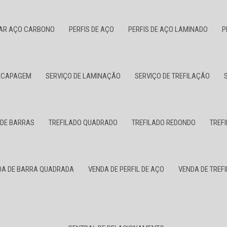
LAR AÇO CARBONO
PERFIS DE AÇO
PERFIS DE AÇO LAMINADO
P
DECAPAGEM
SERVIÇO DE LAMINAÇÃO
SERVIÇO DE TREFILAÇÃO
 DE BARRAS
TREFILADO QUADRADO
TREFILADO REDONDO
TREF
DA DE BARRA QUADRADA
VENDA DE PERFIL DE AÇO
VENDA DE TREF