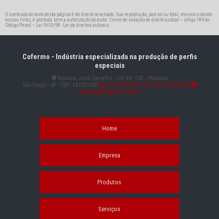
O conteúdo do texto desta página é de direito reservado. Sua reprodução, parcial ou total, mesmo citando
nossos links, é proibida sem a autorização do autor. Crime de violação de direito autoral – artigo 184 do
Código Penal –
Lei 9610/98 - Lei de direitos autorais
.
Cofermo - Indústria especializada na produção de perfis
especiais
Rodovia José Carvalho - s/n Km 102 - Piedade
São Paulo - SP - CEP: 18170-000
(15) 3344-9911
(11) 97320-8578
contato@cofermo.com.br
Home
Empresa
Produtos
Serviços