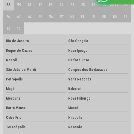
RJ
MG
ES
SP
PR
SC
RS
PE
BA
CE
GO e DF
AM
PA
AC
AL
AP
MA
MT
MS
PB
PI
RN
RO
RR
SE
TO
Rio de Janeiro
São Gonçalo
Duque de Caxias
Nova Iguaçu
Niterói
Belford Roxo
São João de Meriti
Campos dos Goytacazes
Petrópolis
Volta Redonda
Magé
Itaboraí
Mesquita
Nova Friburgo
Barra Mansa
Macaé
Cabo Frio
Nilópolis
Teresópolis
Resende