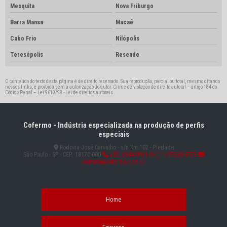
Mesquita
Nova Friburgo
Barra Mansa
Macaé
Cabo Frio
Nilópolis
Teresópolis
Resende
O conteúdo do texto desta página é de direito reservado. Sua reprodução, parcial ou total, mesmo citando
nossos links, é proibida sem a autorização do autor. Crime de violação de direito autoral – artigo 184 do
Código Penal –
Lei 9610/98 - Lei de direitos autorais
.
Cofermo - Indústria especializada na produção de perfis
especiais
Rodovia José Carvalho - s/n Km 102 - Piedade
São Paulo - SP - CEP: 18170-000
(15) 3344-9911
(11) 97320-8578
contato@cofermo.com.br
Home