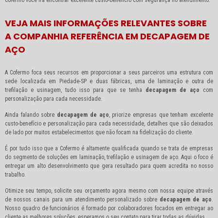
VEJA MAIS INFORMAÇÕES RELEVANTES SOBRE
A COMPANHIA REFERÊNCIA EM DECAPAGEM DE
AÇO
A Cofermo foca seus recursos em proporcionar a seus parceiros uma estrutura com
sede localizada em Piedade-SP e duas fábricas, uma de laminação e outra de
trefilação e usinagem, tudo isso para que se tenha
decapagem de aço
com
personalização para cada necessidade.
Ainda falando sobre
decapagem de aço
, priorize empresas que tenham excelente
custo-benefício e personalização para cada necessidade, detalhes que são deixados
de lado por muitos estabelecimentos que não focam na fidelização do cliente.
É por tudo isso que a Cofermo é altamente qualificada quando se trata de empresas
do segmento de soluções em laminação, trefilação e usinagem de aço. Aqui o foco é
entregar um alto desenvolvimento que gera resultado para quem acredita no nosso
trabalho.
Otimize seu tempo, solicite seu orçamento agora mesmo com nossa equipe através
de nossos canais para um atendimento personalizado sobre
decapagem de aço
.
Nosso quadro de funcionários é formado por colaboradores focados em entregar ao
cliente as melhores soluções, esperamos o seu contato para tirar todas as dúvidas.