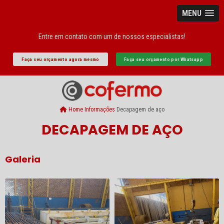
MENU
Entre em contato com um de nossos especialistas!
Faça seu orçamento agora mesmo
Faça seu orçamento por Whatsapp
Home
Informações
Decapagem de aço
DECAPAGEM DE AÇO
Galeria