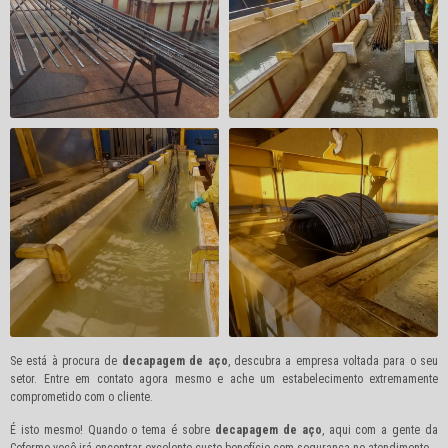
Se está à procura de
decapagem de aço
, descubra a empresa voltada para o seu
setor. Entre em contato agora mesmo e ache um estabelecimento extremamente
comprometido com o cliente.
É isto mesmo! Quando o tema é sobre
decapagem de aço
, aqui com a gente da
Cofermo você irá encontrar excelente custo-benefício com segurança no atendimento.