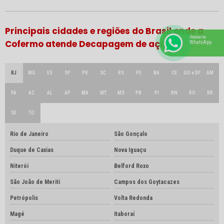
Principais cidades e regiões do Brasil onde a
chamar no
Cofermo atende Decapagem de aço:
WhatsApp
RJ
MG
ES
SP
PR
SC
RS
PE
BA
CE
GO e DF
AM
PA
AC
AL
AP
MA
MT
MS
PB
PI
RN
RO
RR
SE
TO
Rio de Janeiro
São Gonçalo
Duque de Caxias
Nova Iguaçu
Niterói
Belford Roxo
São João de Meriti
Campos dos Goytacazes
Petrópolis
Volta Redonda
Magé
Itaboraí