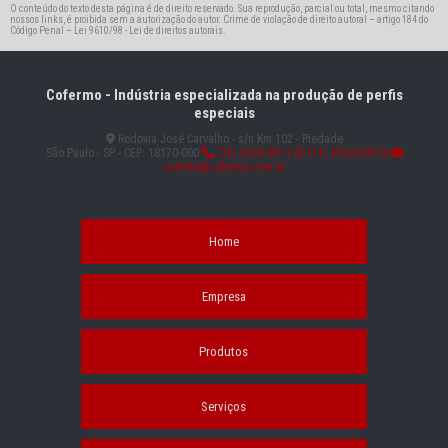
O conteúdo do texto desta página é de direito reservado. Sua reprodução, parcial ou total, mesmo citando
nossos links, é proibida sem a autorização do autor. Crime de violação de direito autoral – artigo 184 do
Código Penal –
Lei 9610/98 - Lei de direitos autorais
.
Cofermo - Indústria especializada na produção de perfis
especiais
Rodovia José Carvalho - s/n Km 102 - Piedade
São Paulo - SP - CEP: 18170-000
(15) 3344-9911
(11) 97320-8578
contato@cofermo.com.br
Home
Empresa
Produtos
Serviços