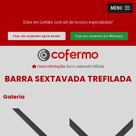
MENU
Entre em contato com um de nossos especialistas!
Faça seu orçamento agora mesmo
Faça seu orçamento por Whatsapp
Home
Informações
Barra sextavada trefilada
BARRA SEXTAVADA TREFILADA
Galeria