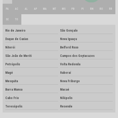
PA
AC
AL
AP
MA
MT
MS
PB
PI
RN
RO
RR
SE
TO
Rio de Janeiro
São Gonçalo
Duque de Caxias
Nova Iguaçu
Niterói
Belford Roxo
São João de Meriti
Campos dos Goytacazes
Petrópolis
Volta Redonda
Magé
Itaboraí
Mesquita
Nova Friburgo
Barra Mansa
Macaé
Cabo Frio
Nilópolis
Teresópolis
Resende