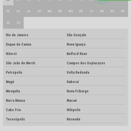
PA
AC
AL
AP
MA
MT
MS
PB
PI
RN
RO
RR
SE
TO
Rio de Janeiro
São Gonçalo
Duque de Caxias
Nova Iguaçu
Niterói
Belford Roxo
São João de Meriti
Campos dos Goytacazes
Petrópolis
Volta Redonda
Magé
Itaboraí
Mesquita
Nova Friburgo
Barra Mansa
Macaé
Cabo Frio
Nilópolis
Teresópolis
Resende