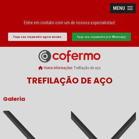
MENU
Entre em contato com um de nossos especialistas!
Faça seu orçamento agora mesmo
Faça seu orçamento por Whatsapp
Home
Informações
Trefilação de aço
TREFILAÇÃO DE AÇO
Galeria