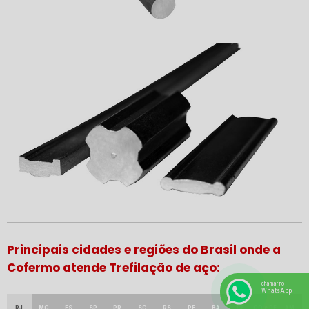
Principais cidades e regiões do Brasil onde a
Cofermo atende Trefilação de aço:
chamar no
WhatsApp
RJ
MG
ES
SP
PR
SC
RS
PE
BA
CE
GO e DF
AM