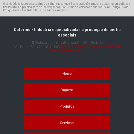
O conteúdo do texto desta página é de direito reservado. Sua reprodução, parcial ou total, mesmo citando
nossos links, é proibida sem a autorização do autor. Crime de violação de direito autoral – artigo 184 do
Código Penal –
Lei 9610/98 - Lei de direitos autorais
.
Cofermo - Indústria especializada na produção de perfis
especiais
Rodovia José Carvalho - s/n Km 102 - Piedade
São Paulo - SP - CEP: 18170-000
(15) 3344-9911
(11) 97320-8578
contato@cofermo.com.br
Home
Empresa
Produtos
Serviços