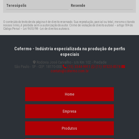
Teresópolis
Resende
O conteúdo do texto desta página é de direito reservado. Sua reprodução, parcial ou total, mesmo citando
nossos links, é proibida sem a autorização do autor. Crime de violação de direito autoral – artigo 184 do
Código Penal –
Lei 9610/98 - Lei de direitos autorais
.
Cofermo - Indústria especializada na produção de perfis
especiais
Rodovia José Carvalho - s/n Km 102 - Piedade
São Paulo - SP - CEP: 18170-000
(15) 3344-9911
(11) 97320-8578
contato@cofermo.com.br
Home
Empresa
Produtos