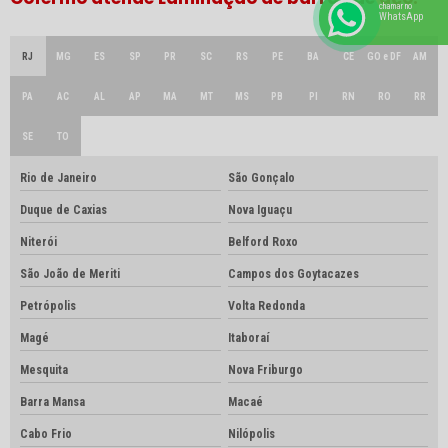
chamar no
WhatsApp
RJ
MG
ES
SP
PR
SC
RS
PE
BA
CE
GO e DF
AM
PA
AC
AL
AP
MA
MT
MS
PB
PI
RN
RO
RR
SE
TO
Rio de Janeiro
São Gonçalo
Duque de Caxias
Nova Iguaçu
Niterói
Belford Roxo
São João de Meriti
Campos dos Goytacazes
Petrópolis
Volta Redonda
Magé
Itaboraí
Mesquita
Nova Friburgo
Barra Mansa
Macaé
Cabo Frio
Nilópolis