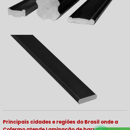
Principais cidades e regiões do Brasil onde a
Cofermo atende Laminação de barras de aço: